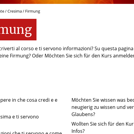
nte
/
Cresima / Firmung
rmung
criverti al corso e ti servono informazioni? Su questa pagina 
 eine Firmung? Oder Möchten Sie sich für den Kurs anmelde
pere in che cosa credi e e
Möchten Sie wissen was bed
neugierig zu wissen und ver
Glaubens?
esima e ti servono
Wollten Sie sich für den K
Infos?
azioni che ti servono e come