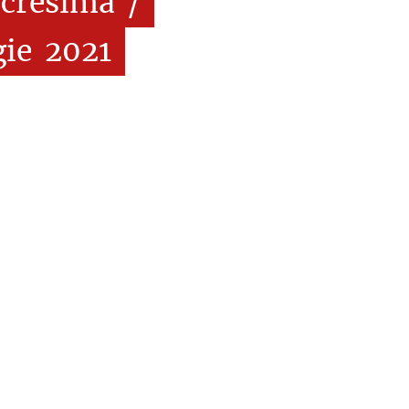
cresima
/
gie
2021