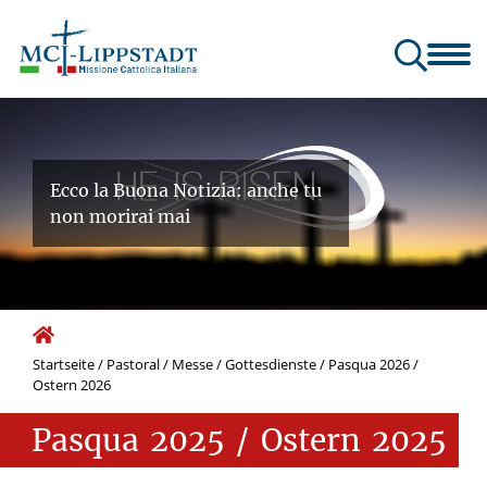
dt
Team & Uffici/Büros
Pastoral
Attività / Veranstaltungen
Ecco la Buona Notizia: anche tu
non morirai mai
Startseite
/
Pastoral
/
Messe / Gottesdienste
/
Pasqua 2026 /
Ostern 2026
Pasqua
2025
/
Ostern
2025